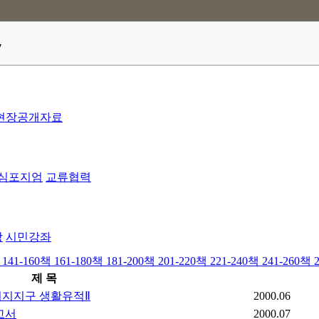
7
현장공개자료
심포지엄
교류협력
방
시민강좌
141-160책
161-180책
181-200책
201-220책
221-240책
241-260책
제 목
시지지구 생활유적Ⅱ
2000.06
고서
2000.07