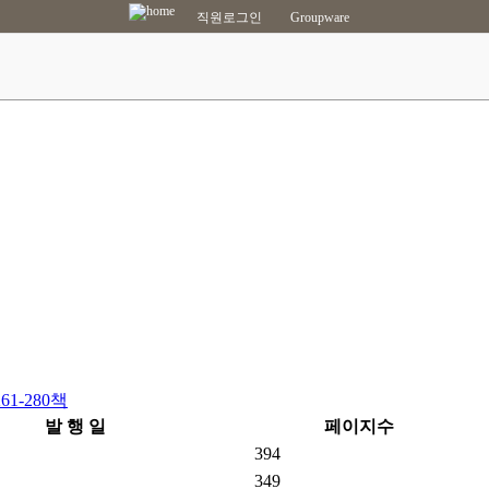
직원로그인
Groupware
261-280책
발 행 일
페이지수
394
349