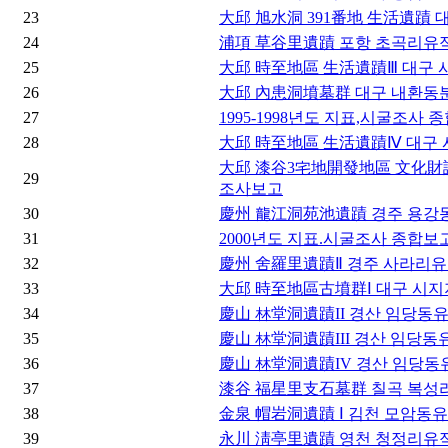
23
大邱 旭水洞 391番地 生活遺蹟 
24
浦項 草谷里遺蹟 포항 초곡리유
25
大邱 時至地區 生活遺蹟Ⅲ 대구 
26
大邱 內患洞墳墓群 대구 내환동
27
1995-1998년도 지표,시굴조사
28
大邱 時至地區 生活遺蹟Ⅳ 대구
大邱 漆谷3宅地開發地區 文化財
29
조사보고
30
慶州 龍江洞苑池遺蹟 경주 용강
31
2000년도 지표.시굴조사 종합보
32
慶州 舍羅里遺蹟Ⅱ 경주 사라리유
33
大邱 時至地區古墳群Ⅰ 대구 시
34
慶山 林堂洞遺蹟II 경산 임당동유
35
慶山 林堂洞遺蹟III 경산 임당동유
36
慶山 林堂洞遺蹟IV 경산 임당동
37
漆谷 福星里支石墓群 칠곡 복성
38
金泉 帽岩洞遺蹟 Ⅰ 김천 모암동유
39
永川 淸亭里遺蹟 영천 청정리유적 