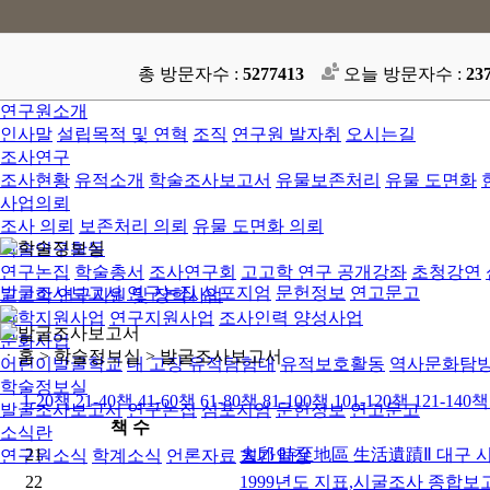
총 방문자수 :
5277413
오늘 방문자수 :
23
연구원소개
인사말
설립목적 및 연혁
조직
연구원 발자취
오시는길
조사연구
조사현황
유적소개
학술조사보고서
유물보존처리
유물 도면화
사업의뢰
조사 의뢰
보존처리 의뢰
유물 도면화 의뢰
학술연구활동
연구논집
학술총서
조사연구회
고고학 연구 공개강좌
초청강연
발굴조사보고서
연구논집
심포지엄
문헌정보
연고문고
고고학 연구지원 및 장학사업
장학지원사업
연구지원사업
조사인력 양성사업
문화사업
ㆍ홈 > 학술정보실 >
발굴조사보고서
어린이발굴학교
내 고장 유적탐험대
유적보호활동
역사문화탐
학술정보실
1-20책
21-40책
41-60책
61-80책
81-100책
101-120책
121-140책
발굴조사보고서
연구논집
심포지엄
문헌정보
연고문고
책 수
소식란
21
大邱 時至地區 生活遺蹟Ⅱ 대구 
연구원소식
학계소식
언론자료
월간일정
22
1999년도 지표,시굴조사 종합보