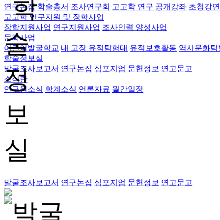
연구논집
학술총서
조사연구회
고고학 연구 공개강좌
초청강연
고고학 연구지원 및 장학사업
장학지원사업
연구지원사업
조사인력 양성사업
문화사업
어린이발굴학교
내 고장 유적탐험대
유적보호활동
역사문화탐
학술정보실
발굴조사보고서
연구논집
심포지엄
문헌정보
연고문고
소식란
연구원소식
학계소식
언론자료
월간일정
발굴조사보고서
연구논집
심포지엄
문헌정보
연고문고