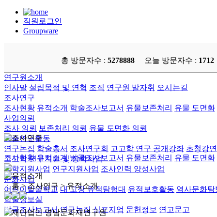
직원로그인
Groupware
총 방문자수 :
5278888
오늘 방문자수 :
1712
연구원소개
인사말
설립목적 및 연혁
조직
연구원 발자취
오시는길
조사연구
조사현황
유적소개
학술조사보고서
유물보존처리
유물 도면화
사업의뢰
조사 의뢰
보존처리 의뢰
유물 도면화 의뢰
학술연구활동
연구논집
학술총서
조사연구회
고고학 연구 공개강좌
초청강연
조사현황
유적소개
발굴조사보고서
유물보존처리
유물 도면화
고고학 연구지원 및 장학사업
장학지원사업
연구지원사업
조사인력 양성사업
문화사업
ㆍ홈 > 조사연구 >
유적소개
어린이발굴학교
내 고장 유적탐험대
유적보호활동
역사문화탐
학술정보실
발굴조사보고서
연구논집
심포지엄
문헌정보
연고문고