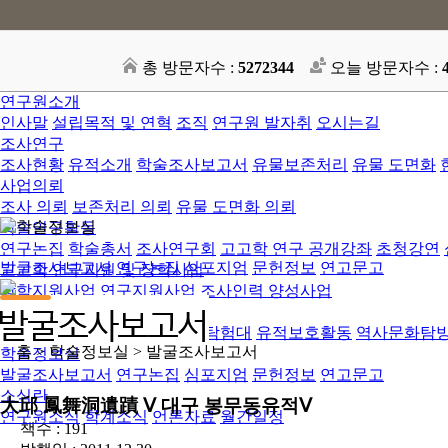
총 방문자수 :
5272344
오늘 방문자수 :
연구원소개
인사말
설립목적 및 연혁
조직
연구원 발자취
오시는길
조사연구
조사현황
유적소개
학술조사보고서
유물보존처리
유물 도면화
사업의뢰
조사 의뢰
보존처리 의뢰
유물 도면화 의뢰
학술연구활동
연구논집
학술총서
조사연구회
고고학 연구 공개강좌
초청강연
발굴조사보고서
연구논집
심포지엄
문헌정보
연고문고
고고학 연구지원 및 장학사업
장학지원사업
연구지원사업
조사인력 양성사업
문화사업
어린이발굴학교
내 고장 유적탐험대
유적보호활동
역사문화탐
ㆍ홈 > 학술정보실 >
발굴조사보고서
학술정보실
발굴조사보고서
연구논집
심포지엄
문헌정보
연고문고
소식란
大邱 鳳舞洞遺蹟 Ⅴ 대구 봉무동유적Ⅴ
연구원소식
학계소식
언론자료
월간일정
책수 : 191