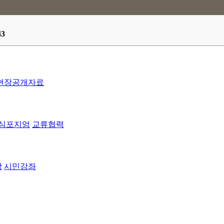
43
현장공개자료
심포지엄
교류협력
방
시민강좌