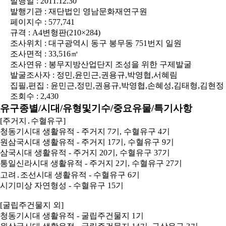
발행일 : 2011.12.30
발행기관 : 재단법인 영남문화재연구원
페이지수 : 577,741
규격 : A4변형판(210×284)
조사위치 : 대구광역시 동구 봉무동 751번지 일원
조사면적 : 33,516㎡
조사연유 : 봉무지방산업단지 조성을 위한 구제발굴
발굴조사자 : 정민,윤민근,권용규,박영협,서혜림
집필,편집 : 윤민근,정민,권용규,박영협,손혜성,김태형,김현정
조회수 : 2,430
유구종별/시대/유형및기수/중요유물/특기사항
[주거지․수혈유구]
청동기시대 생활유적 - 주거지 7기, 수혈유구 4기
원삼국시대 생활유적 - 주거지 17기, 수혈유구 9기
삼국시대 생활유적 - 주거지 20기, 수혈유구 37기
통일신라시대 생활유적 - 주거지 2기, 수혈유구 27기
고려․조선시대 생활유적 - 수혈유구 6기
시기미상 자연형성 - 수혈유구 15기
[굴립주건물지 외]
청동기시대 생활유적 - 굴립주건물지 1기