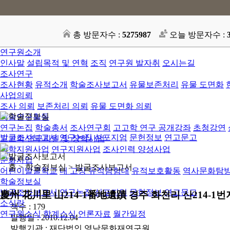
총 방문자수 :
5275987
오늘 방문자수 :
연구원소개
인사말
설립목적 및 연혁
조직
연구원 발자취
오시는길
조사연구
조사현황
유적소개
학술조사보고서
유물보존처리
유물 도면화
사업의뢰
조사 의뢰
보존처리 의뢰
유물 도면화 의뢰
학술연구활동
연구논집
학술총서
조사연구회
고고학 연구 공개강좌
초청강연
발굴조사보고서
연구논집
심포지엄
문헌정보
연고문고
고고학 연구지원 및 장학사업
장학지원사업
연구지원사업
조사인력 양성사업
문화사업
ㆍ홈 > 학술정보실 >
발굴조사보고서
어린이발굴학교
내 고장 유적탐험대
유적보호활동
역사문화탐
학술정보실
발굴조사보고서
연구논집
심포지엄
문헌정보
연고문고
慶州 花川里 山214-1番地遺蹟 경주 화천리 산214-1
소식란
책수 : 179
연구원소식
학계소식
언론자료
월간일정
발행일 : 2010.12.04
발행기관 : 재단법인 영남문화재연구원