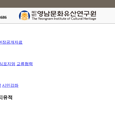
3686
현장공개자료
심포지엄
교류협력
방
시민강좌
번지유적