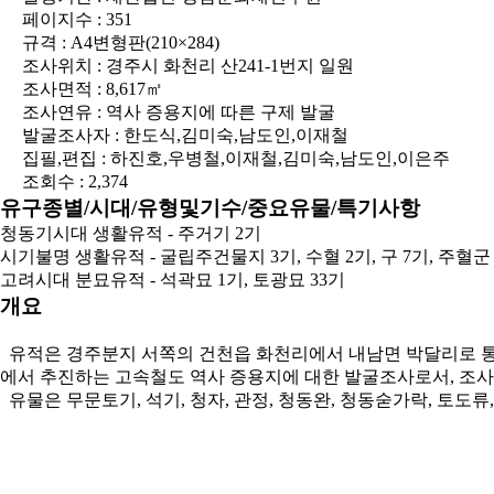
페이지수 : 351
규격 : A4변형판(210×284)
조사위치 : 경주시 화천리 산241-1번지 일원
조사면적 : 8,617㎡
조사연유 : 역사 증용지에 따른 구제 발굴
발굴조사자 : 한도식,김미숙,남도인,이재철
집필,편집 : 하진호,우병철,이재철,김미숙,남도인,이은주
조회수 : 2,374
유구종별/시대/유형및기수/중요유물/특기사항
청동기시대 생활유적 - 주거기 2기
시기불명 생활유적 - 굴립주건물지 3기, 수혈 2기, 구 7기, 주혈군
고려시대 분묘유적 - 석곽묘 1기, 토광묘 33기
개요
유적은 경주분지 서쪽의 건천읍 화천리에서 내남면 박달리로 통하는
에서 추진하는 고속철도 역사 증용지에 대한 발굴조사로서, 조사결과 
유물은 무문토기, 석기, 청자, 관정, 청동완, 청동숟가락, 토도