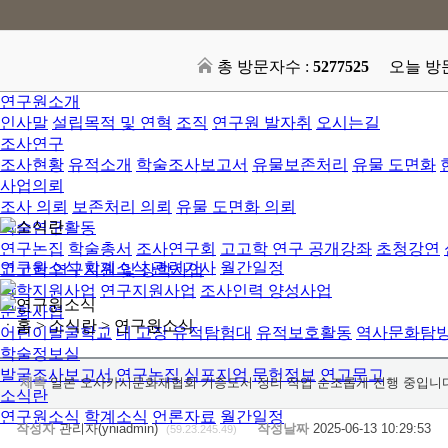
총 방문자수 :
5277525
오늘 방
연구원소개
인사말
설립목적 및 연혁
조직
연구원 발자취
오시는길
조사연구
조사현황
유적소개
학술조사보고서
유물보존처리
유물 도면화
사업의뢰
조사 의뢰
보존처리 의뢰
유물 도면화 의뢰
학술연구활동
연구논집
학술총서
조사연구회
고고학 연구 공개강좌
초청강연
연구원소식
학계소식
관련기사
월간일정
고고학 연구지원 및 장학사업
장학지원사업
연구지원사업
조사인력 양성사업
문화사업
ㆍ홈 > 소식란 >
연구원소식
어린이발굴학교
내 고장 유적탐험대
유적보호활동
역사문화탐
학술정보실
발굴조사보고서
연구논집
심포지엄
문헌정보
연고문고
제목
일본 오사카시문화재협회 기증도서 정리 작업 순조롭게 진행 중입니다
소식란
연구원소식
학계소식
언론자료
월간일정
작성자
관리자(yniadmin)
작성날짜
2025-06-13 10:29:53
(59.23.245.49)