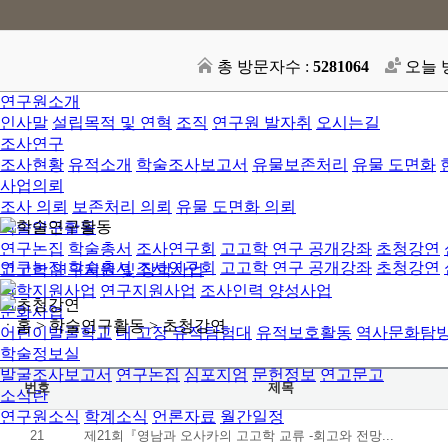
총 방문자수 :
5281064
오늘 
연구원소개
인사말
설립목적 및 연혁
조직
연구원 발자취
오시는길
조사연구
조사현황
유적소개
학술조사보고서
유물보존처리
유물 도면화
사업의뢰
조사 의뢰
보존처리 의뢰
유물 도면화 의뢰
학술연구활동
연구논집
학술총서
조사연구회
고고학 연구 공개강좌
초청강연
연구논집
학술총서
조사연구회
고고학 연구 공개강좌
초청강연
고고학 연구지원 및 장학사업
장학지원사업
연구지원사업
조사인력 양성사업
문화사업
ㆍ홈 > 학술연구활동 >
초청강연
어린이발굴학교
내 고장 유적탐험대
유적보호활동
역사문화탐
학술정보실
발굴조사보고서
연구논집
심포지엄
문헌정보
연고문고
번호
제목
소식란
연구원소식
학계소식
언론자료
월간일정
21
제21회『영남과 오사카의 고고학 교류 -회고와 전망...