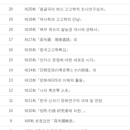
20
제20회『몽골국의 최신 고고학적 조사연구성과』
19
제19회『역사학과 고고학의 만남』
18
제18회『북부 큐슈의 쌀농경 개시에 관해서』
17
제17회『高句麗 · 渤海遺蹟』외
16
제16회『중국고고학특강』
15
제15회『인더스 문명에 대한 새로운 시각』
14
제14회『日韓交涉の考古學とその前後』외
13
제13회『문화재GIS의 이해와 활용』
12
제12회『나의 考古學 人生』
11
제11회『한국 신석기 문화연구의 과제 및 전망
10
제10회『住民·行政·硏究者에 의한..』
9
제9회 초청강연『高句麗略史』